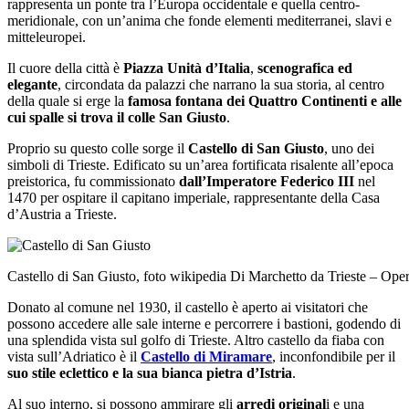
rappresenta un ponte tra l’Europa occidentale e quella centro-
meridionale, con un’anima che fonde elementi mediterranei, slavi e
mitteleuropei.
Il cuore della città è
Piazza Unità d’Italia
,
scenografica ed
elegante
, circondata da palazzi che narrano la sua storia, al centro
della quale si erge la
famosa fontana dei Quattro Continenti e alle
cui spalle si trova il colle San Giusto
.
Proprio su questo colle sorge il
Castello di San Giusto
, uno dei
simboli di Trieste. Edificato su un’area fortificata risalente all’epoca
preistorica, fu commissionato
dall’Imperatore Federico III
nel
1470 per ospitare il capitano imperiale, rappresentante della Casa
d’Austria a Trieste.
Castello di San Giusto, foto wikipedia Di Marchetto da Trieste – Op
Donato al comune nel 1930, il castello è aperto ai visitatori che
possono accedere alle sale interne e percorrere i bastioni, godendo di
una splendida vista sul golfo di Trieste. Altro castello da fiaba con
vista sull’Adriatico è il
Castello di Miramare
, inconfondibile per il
suo stile eclettico e la sua bianca pietra d’Istria
.
Al suo interno, si possono ammirare gli
arredi original
i e una