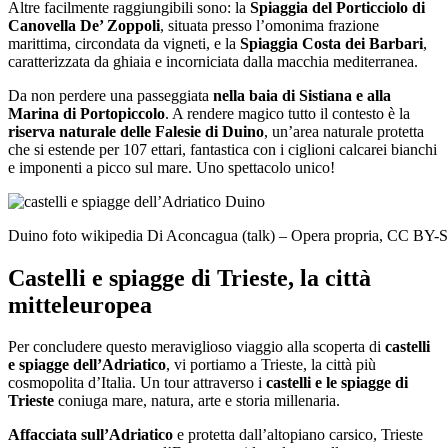
Altre facilmente raggiungibili sono: la
Spiaggia del Porticciolo di
Canovella De’ Zoppoli
, situata presso l’omonima frazione
marittima, circondata da vigneti, e la
Spiaggia Costa dei Barbari
,
caratterizzata da ghiaia e incorniciata dalla macchia mediterranea.
Da non perdere una passeggiata
nella baia di Sistiana e alla
Marina di Portopiccolo
. A rendere magico tutto il contesto è la
riserva naturale delle Falesie di Duino
, un’area naturale protetta
che si estende per 107 ettari, fantastica con i ciglioni calcarei bianchi
e imponenti a picco sul mare. Uno spettacolo unico!
Duino foto wikipedia Di Aconcagua (talk) – Opera propria, CC BY-
Castelli e spiagge di Trieste, la città
mitteleuropea
Per concludere questo meraviglioso viaggio alla scoperta di
castelli
e spiagge dell’Adriatico
, vi portiamo a Trieste, la città più
cosmopolita d’Italia. Un tour attraverso i
castelli e le spiagge di
Trieste
coniuga mare, natura, arte e storia millenaria.
Affacciata sull’Adriatico
e protetta dall’altopiano carsico, Trieste