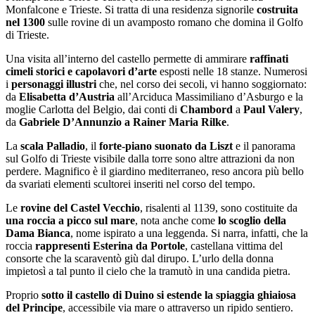
Monfalcone e Trieste. Si tratta di una residenza signorile
costruita
nel 1300
sulle rovine di un avamposto romano che domina il Golfo
di Trieste.
Una visita all’interno del castello permette di ammirare
raffinati
cimeli storici e capolavori d’arte
esposti nelle 18 stanze. Numerosi
i
personaggi illustri
che, nel corso dei secoli, vi hanno soggiornato:
da
Elisabetta d’Austria
all’Arciduca Massimiliano d’Asburgo e la
moglie Carlotta del Belgio, dai conti di
Chambord
a
Paul Valery
,
da
Gabriele D’Annunzio a Rainer Maria Rilke
.
La
scala Palladio
, il
forte-piano suonato da Liszt
e il panorama
sul Golfo di Trieste visibile dalla torre sono altre attrazioni da non
perdere. Magnifico è il giardino mediterraneo, reso ancora più bello
da svariati elementi scultorei inseriti nel corso del tempo.
Le
rovine del Castel Vecchio
, risalenti al 1139, sono costituite da
una roccia a picco sul mare
, nota anche come
lo scoglio della
Dama Bianca
, nome ispirato a una leggenda. Si narra, infatti, che la
roccia
rappresenti Esterina da Portole
, castellana vittima del
consorte che la scaraventò giù dal dirupo. L’urlo della donna
impietosì a tal punto il cielo che la tramutò in una candida pietra.
Proprio
sotto il castello di Duino si estende la spiaggia ghiaiosa
del Principe
, accessibile via mare o attraverso un ripido sentiero.