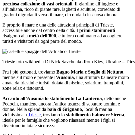
preziosa collezione di vasi orientali
. Il giardino all’inglese e
all’italiana, ricco di piante rare, laghetti e sculture, corredato di
gradoni digradanti verso il mare, circonda la lussuosa dimora.
E proprio il mare è una delle attrazioni principali di Trieste,
accessibile anche dal centro della città. I
primi stabilimenti
risalgono alla
metà dell’800
, e tuttora continuano ad accogliere
turisti e visitatori da ogni parte del mondo.
Trieste foto wikipedia Di Nick Savchenko from Kiev, Ukraine – Tri
Fra i più gettonati, troviamo
Bagno Maria e Soglio di Nettuno
,
mentre sul molo è presente l
’Ausonia
, una struttura balneare molto
amata da triestini e turisti, dotata di piscine, solarium, trampolini,
zone relax e ristoranti.
Accanto all’Ausonia lo stabilimento La Lanterna
, detto anche
Pedocin, mantiene ancora l’antica usanza di separare uomini e
donne. Nella splendida
baia di Grignano
, località marina
vicinissima a
Trieste
, troviamo lo
stabilimento balneare Sirena
,
ideale per le famiglie che vogliono rilassarsi mentre i figli si
divertono in totale sicurezza.