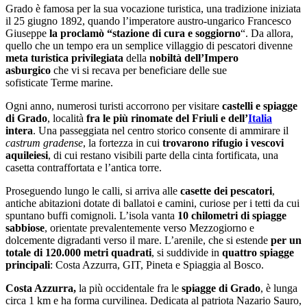
Grado è famosa per la sua vocazione turistica, una tradizione iniziata
il 25 giugno 1892, quando l’imperatore austro-ungarico Francesco
Giuseppe
la proclamò “stazione di cura e soggiorno
“. Da allora,
quello che un tempo era un semplice villaggio di pescatori divenne
meta turistica privilegiata
della
nobiltà dell’Impero
asburgico
che vi si recava per beneficiare delle sue
sofisticate Terme marine.
Ogni anno, numerosi turisti accorrono per visitare
castelli e spiagge
di Grado
, località
fra le più rinomate del Friuli e dell’
Italia
intera
. Una passeggiata nel centro storico consente di ammirare il
castrum gradense
, la fortezza in cui
trovarono rifugio i vescovi
aquileiesi
, di cui restano visibili parte della cinta fortificata, una
casetta contraffortata e l’antica torre.
Proseguendo lungo le calli, si arriva alle
casette dei pescatori
,
antiche abitazioni dotate di ballatoi e camini, curiose per i tetti da cui
spuntano buffi comignoli. L’isola vanta
10 chilometri di spiagge
sabbiose
, orientate prevalentemente verso Mezzogiorno e
dolcemente digradanti verso il mare. L’arenile, che si estende
per un
totale di 120.000 metri quadrati
, si suddivide in
quattro spiagge
principali
: Costa Azzurra, GIT, Pineta e Spiaggia al Bosco.
Costa Azzurra,
la più occidentale fra le
spiagge di Grado
, è lunga
circa 1 km e ha forma curvilinea. Dedicata al patriota Nazario Sauro,