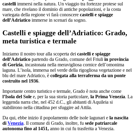
castelli
immersi nella natura. Un viaggio tra fortezze protese sul
mare, che rivelano il dominio di antiche popolazioni, e la costa
variegata della regione vi farà conoscere
castelli e spiagge
dell’Adriatico
immerse in scenari da sogno.
Castelli e spiagge dell’Adriatico: Grado,
meta turistica e termale
Iniziamo il nostro tour alla scoperta dei
castelli e spiagge
dell’Adriatico
partendo da Grado, comune del Friuli
in provincia
di Gorizia
, incastonata nella meravigliosa cornice dell’omonima
laguna. L’isola, immersa nel verde della rigogliosa vegetazione e nel
blu del mare Adriatico, è
collegata alla terraferma da un ponte
costruito nel 1936
.
Importante centro turistico e termale, Grado è nota anche come
l’Isola del Sole
e, per la sua storia particolare,
la Prima Venezia
. La
leggenda narra che, nel 452 d.C., gli abitanti di Aquileia si
stabilirono nella cittadina per sfuggire ad Attila.
Da qui, ebbe inizio il popolamento delle isole lagunari e
la nascita
di
Venezia
. Il comune di Grado, inoltre, fu
sede patriarcale
autonoma fino al 1451,
anno in cui fu trasferita a Venezia.