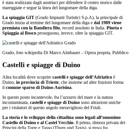
è stata realizzata dagli austriaci per difendere il centro storico dalle
mareggiate e segue la linea del lungomare della diga.
La spiaggia GIT
(Grado Impianti Turistici S.p.A), la principale di
Grado inizia al termine del lungomare della diga e
dal 1989
viene
premiata con la Bandiera Blu
, record assoluto in Italia.
Pineta e
Spiaggia al Bosco
proseguono, invece, oltre la spiaggia GIT.
Grado, foto wikipedia Di Marco Almbauer – Opera propria, Pubblico
Castelli e spiagge di Duino
Altra località dove scoprire
castelli e spiagge dell’Adriatico
è
Duino,
in provincia di Trieste
, che insieme ad altre frazioni forma
il
comune sparso di Duino-Aurisina
.
In questo posto incantevole, fra l’azzurro del mare e la natura
incontaminata,
castelli e spiagge di Duino
sono attrazioni uniche
per i visitatori di questo angolo meraviglioso del Friuli.
La storia e lo sviluppo della cittadina
sono legati all’omonimo
Castello di Duino e al Castel Vecchio
. Il primo, dimora privata dei
Principi della Torre e Tasso (Thurn und Taxis), si trova fra